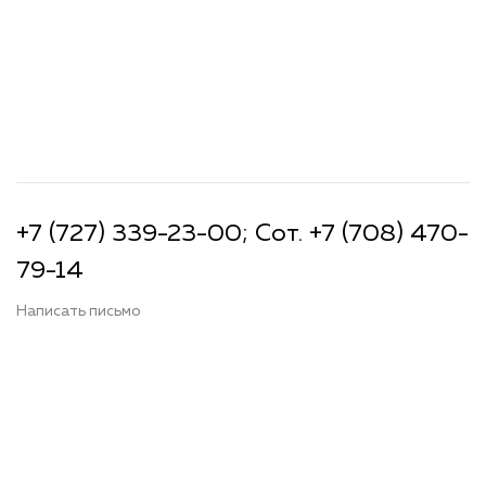
+7 (727) 339-23-00; Сот. +7 (708) 470-
79-14
Написать письмо
Офисы на карте
АДРЕСА И КОНТАКТЫ
г. Алматы, 050057, ул. М. Озтюрк, 7-а (юридический адрес),
г. Алматы, Ауэзовский район, микрорайон 12, дом № 23Б. (фактический
адрес)